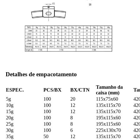
Detalhes de empacotamento
Tamanho da
ESPEC.
PCS/BX
BX/CTN
Ta
caixa (mm)
5g
100
20
115x75x60
42
10g
100
12
135x115x70
42
15g
100
12
135x115x70
42
20g
100
8
195x115x60
42
25g
100
8
195x115x60
42
30g
100
6
225x130x70
42
35g
50
12
135x115x70
42