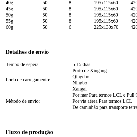
40g
50
8
195x115x60
42
45g
50
8
195x115x60
42
50g
50
8
195x115x60
42
55g
50
8
195x115x60
42
60g
50
6
225x130x70
42
Detalhes de envio
Tempo de espera
5-15 dias
Porto de Xingang
Qingdao
Porta de carregamento:
Ningbo
Xangai
Por mar Para termos LCL e Full 
Método de envio:
Por via aérea Para termos LCL
De caminhão para transporte terre
Fluxo de produção