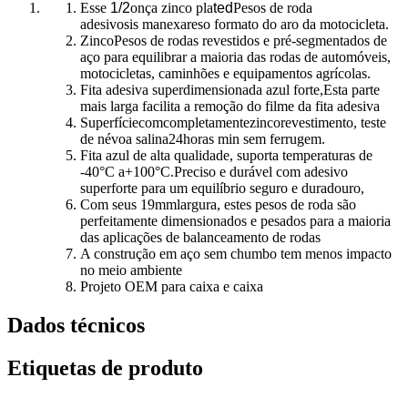
Esse
1/2
onça zinco pla
ted
Pesos de roda
adesivos
is
m
anexar
es
o formato do aro da motocicleta.
Zinco
Pesos de rodas revestidos e pré-segmentados de
aço para equilibrar a maioria das rodas de automóveis,
motocicletas, caminhões e equipamentos agrícolas.
Fita adesiva superdimensionada azul forte
,
Esta parte
mais larga facilita a remoção do filme da fita adesiva
Superfície
com
completamente
zinco
revestimento, teste
de névoa salina
24
horas min sem ferrugem.
Fita azul de alta qualidade, suporta temperaturas de
-40°C a+100°C.Preciso e durável com adesivo
superforte para um equilíbrio seguro e duradouro
,
Com seus 19mm
largura, estes pesos de roda são
perfeitamente dimensionados e pesados ​​para a maioria
das aplicações de balanceamento de rodas
A construção em aço sem chumbo tem menos impacto
no meio ambiente
Projeto OEM para caixa e caixa
Dados técnicos
Etiquetas de produto