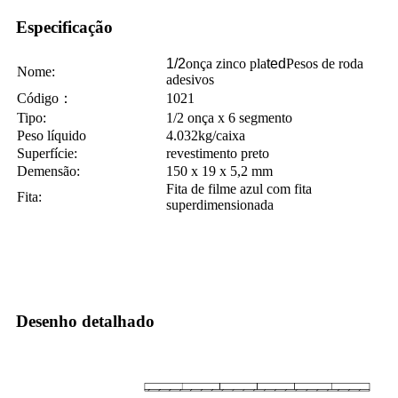
Especificação
1/2
onça zinco pla
ted
Pesos de roda
Nome:
adesivos
Código
：
1021
Tipo:
1/2 onça x 6 segmento
Peso líquido
4.032kg/caixa
Superfície:
revestimento preto
Demensão:
150 x 19 x 5,2 mm
Fita de filme azul com fita
Fita:
superdimensionada
Desenho detalhado