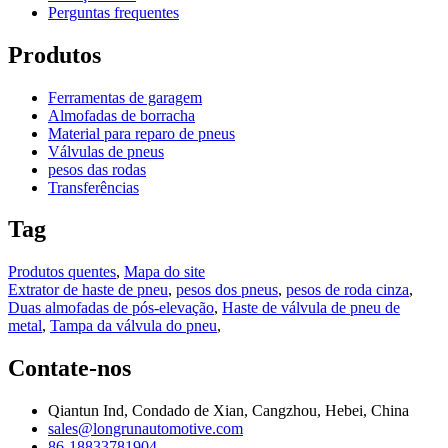
Perguntas frequentes
Produtos
Ferramentas de garagem
Almofadas de borracha
Material para reparo de pneus
Válvulas de pneus
pesos das rodas
Transferências
Tag
Produtos quentes
,
Mapa do site
Extrator de haste de pneu
,
pesos dos pneus
,
pesos de roda cinza
,
Duas almofadas de pós-elevação
,
Haste de válvula de pneu de
metal
,
Tampa da válvula do pneu
,
Contate-nos
Qiantun Ind, Condado de Xian, Cangzhou, Hebei, China
sales@longrunautomotive.com
86-18833781904